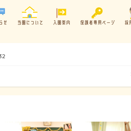
らせ
当園について
入園案内
保護者専用ページ
採
32
概要・特色
方針・カリキュラム
1日のスケジュール