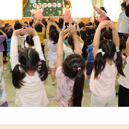
年間行事
施設の紹介
情報公開
ゅ
ち
う
み
こ
み
よ