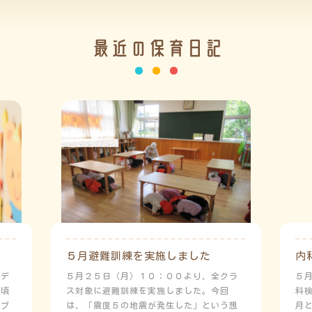
最近の保育日記
５月避難訓練を実施しました
内
ーデ
５月２５日（月）１０：００より、全クラ
５
日頃
ス対象に避難訓練を実施しました。今回
科
にプ
は、「震度５の地震が発生した」という想
月