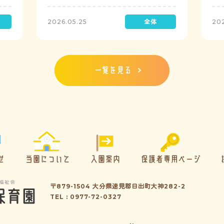
定で実施し、園児たちが職員の指示に従い
検
訓練に取り組みました。前庭（駐車場）に
2026.05.25
20
全体集合をして人数確認をした後、各クラ
スに戻り、主担任が防災関係の講話をしま
した。 ※当園は、地震発生時は敷地内に避
難することを想定（敷地面積が広いため）
しており、地震時の避難対応マニュアルの
一覧を見る
作成を行政より免除されています。また、
標高・地形の関係から、津波（水害）時の
避難対応マニュアルの作成も免除されてい
ます。災害が発生した場合は、自園の敷地
内で避難が完了します。
せ
当園について
入園案内
保護者専用ページ
〒879-1504 大分県速見郡日出町大神282-2
TEL : 0977-72-0327