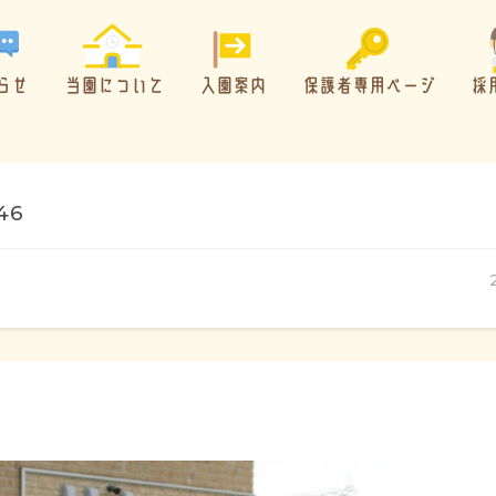
らせ
当園について
入園案内
保護者専用ページ
採
46
概要・特色
方針・カリキュラム
1日のスケジュール