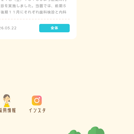
検診を実施しました。当園では、前期５
と後期１１月にそれぞれ歯科検診と内科
診を実施しています。
26.05.22
採用情報
インスタ