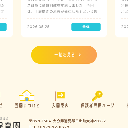
日頃
ス対象に避難訓練を実施しました。今回
科
にプ
は、「震度５の地震が発生した」という想
月
定で実施し、園児たちが職員の指示に従い
検
訓練に取り組みました。前庭（駐車場）に
2026.05.25
20
全体集合をして人数確認をした後、各クラ
スに戻り、主担任が防災関係の講話をしま
した。 ※当園は、地震発生時は敷地内に避
難することを想定（敷地面積が広いため）
しており、地震時の避難対応マニュアルの
一覧を見る
作成を行政より免除されています。また、
標高・地形の関係から、津波（水害）時の
避難対応マニュアルの作成も免除されてい
ます。災害が発生した場合は、自園の敷地
内で避難が完了します。
せ
当園について
入園案内
保護者専用ページ
〒879-1504 大分県速見郡日出町大神282-2
TEL : 0977-72-0327