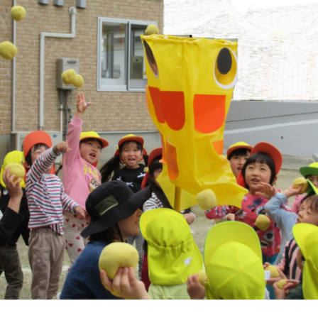
年間行事
施設の紹介
情報公開
う
ゅ
ち
み
こ
み
よ