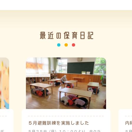
最近の保育日記
５月避難訓練を実施しました
内
ーデ
５月２５日（月）１０：００より、全クラ
５