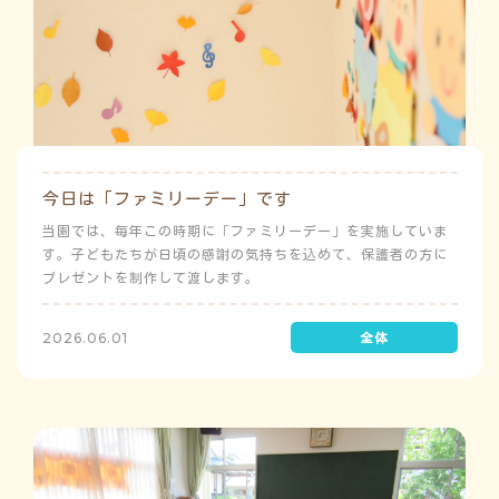
今日は「ファミリーデー」です
当園では、毎年この時期に「ファミリーデー」を実施していま
す。子どもたちが日頃の感謝の気持ちを込めて、保護者の方に
プレゼントを制作して渡します。
2026.06.01
う
ゅ
ち
み
こ
み
よ