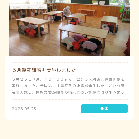
５月避難訓練を実施しました
５月２５日（月）１０：００より、全クラス対象に避難訓練を
実施しました。今回は、「震度５の地震が発生した」という想
定で実施し、園児たちが職員の指示に従い訓練に取り組みまし
た。前庭（駐車場）に全体集合をして人数確認をした後、各ク
ラスに戻り、主担任が防災関係の講話をしました。 ※当園は、
2026.05.25
地震発生時は敷地内に避難することを想定（敷地面積が広いた
め）しており、地震時の避難対応マニュアルの作成を行政より
免除されています。また、標高・地形の関係から、津波（水
害）時の避難対応マニュアルの作成も免除されています。災害
が発生した場合は、自園の敷地内で避難が完了します。