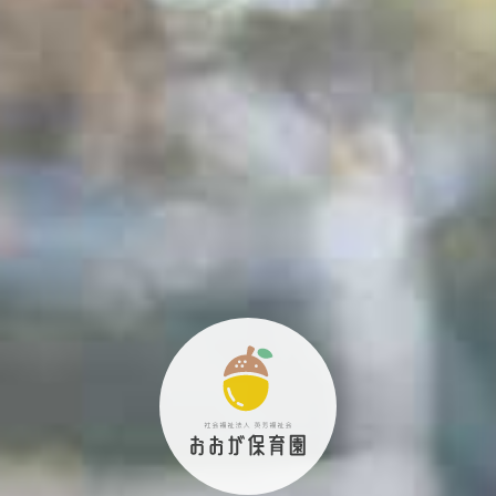
よ
み
う
ゅ
ち
み
こ