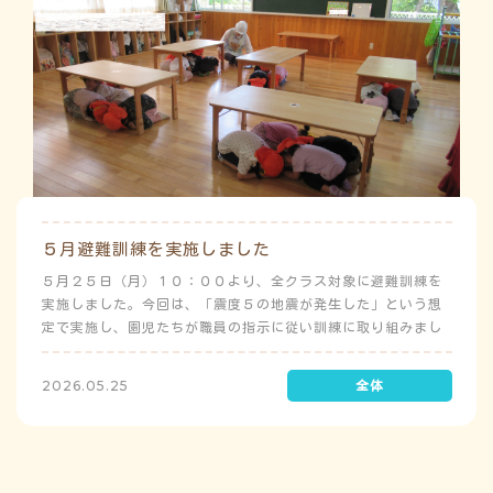
５月避難訓練を実施しました
５月２５日（月）１０：００より、全クラス対象に避難訓練を
実施しました。今回は、「震度５の地震が発生した」という想
定で実施し、園児たちが職員の指示に従い訓練に取り組みまし
た。前庭（駐車場）に全体集合をして人数確認をした後、各ク
ラスに戻り、主担任が防災関係の講話をしました。 ※当園は、
2026.05.25
地震発生時は敷地内に避難することを想定（敷地面積が広いた
め）しており、地震時の避難対応マニュアルの作成を行政より
免除されています。また、標高・地形の関係から、津波（水
害）時の避難対応マニュアルの作成も免除されています。災害
が発生した場合は、自園の敷地内で避難が完了します。