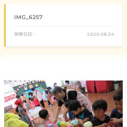
IMG_6257
保育日記 :
2020.08.24
概要・特色
方針・カリキュラム
1日のスケジュール
年間行事