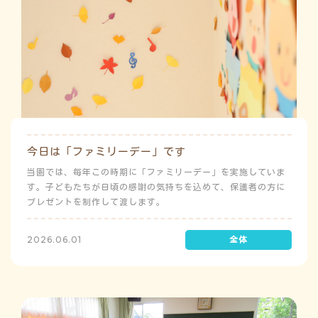
今日は「ファミリーデー」です
当園では、毎年この時期に「ファミリーデー」を実施していま
す。子どもたちが日頃の感謝の気持ちを込めて、保護者の方に
プレゼントを制作して渡します。
2026.06.01
う
ゅ
ち
み
こ
み
よ