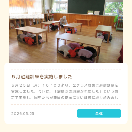
５月避難訓練を実施しました
５月２５日（月）１０：００より、全クラス対象に避難訓練を
実施しました。今回は、「震度５の地震が発生した」という想
定で実施し、園児たちが職員の指示に従い訓練に取り組みまし
た。前庭（駐車場）に全体集合をして人数確認をした後、各ク
ラスに戻り、主担任が防災関係の講話をしました。 ※当園は、
2026.05.25
地震発生時は敷地内に避難することを想定（敷地面積が広いた
め）しており、地震時の避難対応マニュアルの作成を行政より
免除されています。また、標高・地形の関係から、津波（水