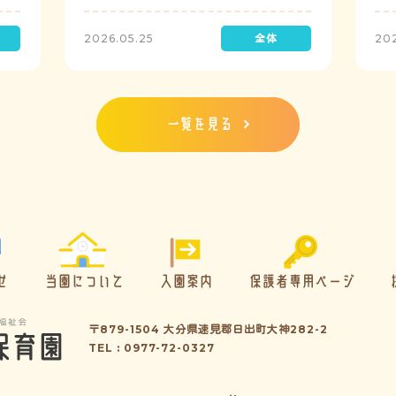
定で実施し、園児たちが職員の指示に従い
検
訓練に取り組みました。前庭（駐車場）に
2026.05.25
20
全体集合をして人数確認をした後、各クラ
スに戻り、主担任が防災関係の講話をしま
した。 ※当園は、地震発生時は敷地内に避
難することを想定（敷地面積が広いため）
しており、地震時の避難対応マニュアルの
一覧を見る
作成を行政より免除されています。また、
標高・地形の関係から、津波（水害）時の
避難対応マニュアルの作成も免除されてい
ます。災害が発生した場合は、自園の敷地
内で避難が完了します。
せ
当園について
入園案内
保護者専用ページ
〒879-1504 大分県速見郡日出町大神282-2
TEL : 0977-72-0327