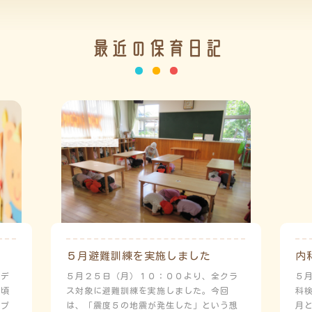
最近の保育日記
５月避難訓練を実施しました
内
ーデ
５月２５日（月）１０：００より、全クラ
５
日頃
ス対象に避難訓練を実施しました。今回
科
にプ
は、「震度５の地震が発生した」という想
月