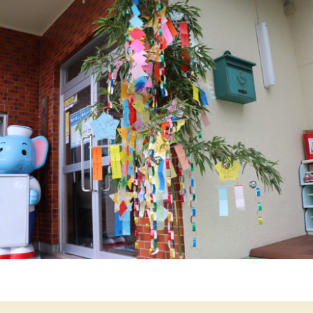
年間行事
施設の紹介
情報公開
う
ゅ
ち
み
こ
み
よ