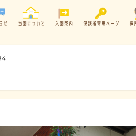
らせ
当園について
入園案内
保護者専用ページ
採
34
概要・特色
方針・カリキュラム
1日のスケジュール