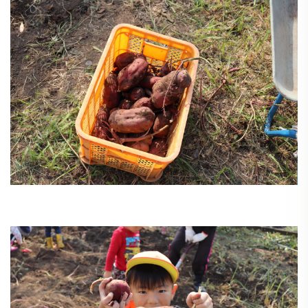
う
ゅ
ち
み
こ
み
よ