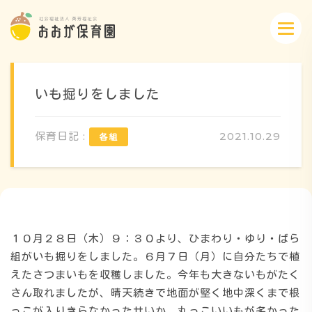
いも掘りをしました
保育日記 :
2021.10.29
概要・特色
方針・カリキュラム
１０月２８日（木）９：３０より、ひまわり・ゆり・ばら
1日のスケジュール
組がいも掘りをしました。６月７日（月）に自分たちで植
えたさつまいもを収穫しました。今年も大きないもがたく
さん取れましたが、晴天続きで地面が堅く地中深くまで根
年間行事
っこが入りきらなかったせいか、丸っこいいもが多かった