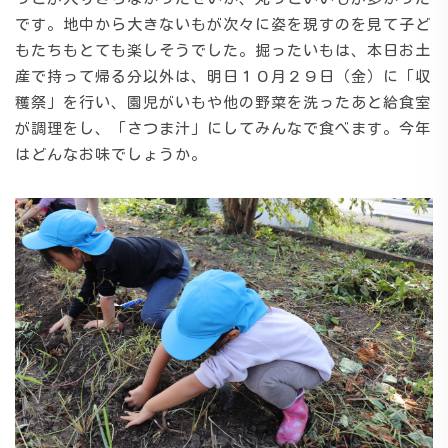
です。地中から大きないもが次々に姿を現すのを見て子ど
もたちもとても楽しそうでした。掘ったいもは、本日お土
施設の紹介
産で持って帰る分以外は、明日１０月２９日（金）に「収
穫祭」を行い、園児がいもや他の野菜を洗ったあと給食室
情報公開
が調理をし、「さつま汁」にしてみんなで食べます。今年
はどんなお味でしょうか。