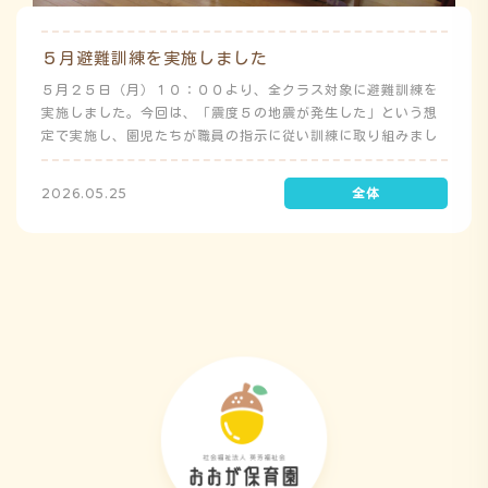
５月避難訓練を実施しました
５月２５日（月）１０：００より、全クラス対象に避難訓練を
実施しました。今回は、「震度５の地震が発生した」という想
定で実施し、園児たちが職員の指示に従い訓練に取り組みまし
た。前庭（駐車場）に全体集合をして人数確認をした後、各ク
ラスに戻り、主担任が防災関係の講話をしました。 ※当園は、
2026.05.25
地震発生時は敷地内に避難することを想定（敷地面積が広いた
め）しており、地震時の避難対応マニュアルの作成を行政より
免除されています。また、標高・地形の関係から、津波（水
害）時の避難対応マニュアルの作成も免除されています。災害
が発生した場合は、自園の敷地内で避難が完了します。