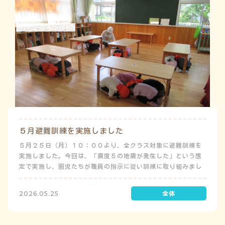
５月避難訓練を実施しました
５月２５日（月）１０：００より、全クラス対象に避難訓練を
実施しました。今回は、「震度５の地震が発生した」という想
定で実施し、園児たちが職員の指示に従い訓練に取り組みまし
た。前庭（駐車場）に全体集合をして人数確認をした後、各ク
ラスに戻り、主担任が防災関係の講話をしました。 ※当園は、
2026.05.25
地震発生時は敷地内に避難することを想定（敷地面積が広いた
め）しており、地震時の避難対応マニュアルの作成を行政より
免除されています。また、標高・地形の関係から、津波（水