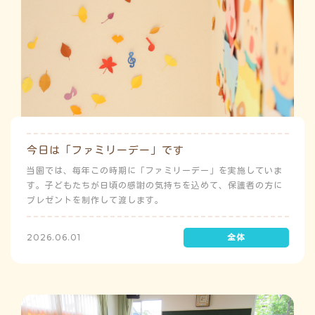
今日は「ファミリーデー」です
当園では、毎年この時期に「ファミリーデー」を実施していま
す。子どもたちが日頃の感謝の気持ちを込めて、保護者の方に
プレゼントを制作して渡します。
2026.06.01
う
ゅ
ち
み
こ
み
よ