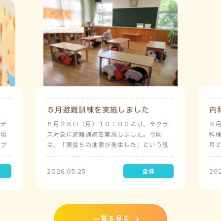
５月避難訓練を実施しました
内
ーデ
５月２５日（月）１０：００より、全クラ
５
日頃
ス対象に避難訓練を実施しました。今回
科
にプ
は、「震度５の地震が発生した」という想
月
定で実施し、園児たちが職員の指示に従い
検
訓練に取り組みました。前庭（駐車場）に
2026.05.25
20
全体集合をして人数確認をした後、各クラ
スに戻り、主担任が防災関係の講話をしま
した。 ※当園は、地震発生時は敷地内に避
難することを想定（敷地面積が広いため）
しており、地震時の避難対応マニュアルの
一覧を見る