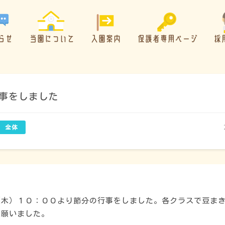
らせ
当園について
入園案内
保護者専用ページ
採
事をしました
概要・特色
方針・カリキュラム
（木）１０：００より節分の行事をしました。各クラスで豆ま
を願いました。
1日のスケジュール