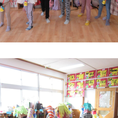
よ
み
こ
う
ゅ
ち
み