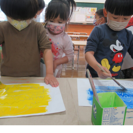
年間行事
施設の紹介
情報公開
み
よ
こ
み
ち
ゅ
う