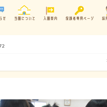
らせ
当園について
入園案内
保護者専用ページ
採
72
概要・特色
方針・カリキュラム
1日のスケジュール