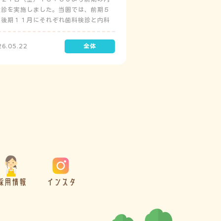
検診を実施しました。当園では、前期５
と後期１１月にそれぞれ歯科検診と内科
診を実施しています。
26.05.22
採用情報
インスタ