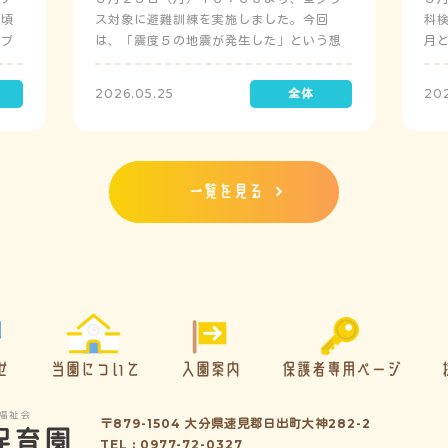
日頃
ス対象に避難訓練を実施しました。今回
科
にプ
は、「震度５の地震が発生した」という想
月
定で実施し、園児たちが職員の指示に従い
検
訓練に取り組みました。前庭（駐車場）に
2026.05.25
20
全体集合をして人数確認をした後、各クラ
スに戻り、主担任が防災関係の講話をしま
した。 ※当園は、地震発生時は敷地内に避
難することを想定（敷地面積が広いため）
しており、地震時の避難対応マニュアルの
一覧を見る
作成を行政より免除されています。また、
標高・地形の関係から、津波（水害）時の
避難対応マニュアルの作成も免除されてい
ます。災害が発生した場合は、自園の敷地
内で避難が完了します。
せ
当園について
入園案内
保護者専用ページ
〒879-1504 大分県速見郡日出町大神282-2
TEL : 0977-72-0327