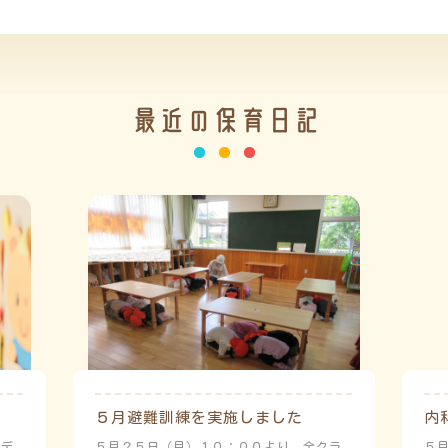
最近の保育日記
５月避難訓練を実施しました
内
ーデ
５月２５日（月）１０：００より、全クラ
５