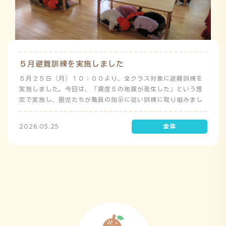
５月避難訓練を実施しました
５月２５日（月）１０：００より、全クラス対象に避難訓練を
実施しました。今回は、「震度５の地震が発生した」という想
定で実施し、園児たちが職員の指示に従い訓練に取り組みまし
た。前庭（駐車場）に全体集合をして人数確認をした後、各ク
ラスに戻り、主担任が防災関係の講話をしました。 ※当園は、
2026.05.25
地震発生時は敷地内に避難することを想定（敷地面積が広いた
め）しており、地震時の避難対応マニュアルの作成を行政より
免除されています。また、標高・地形の関係から、津波（水
害）時の避難対応マニュアルの作成も免除されています。災害
が発生した場合は、自園の敷地内で避難が完了します。