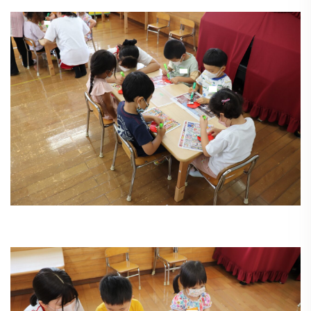
う
ゅ
ち
み
こ
み
よ