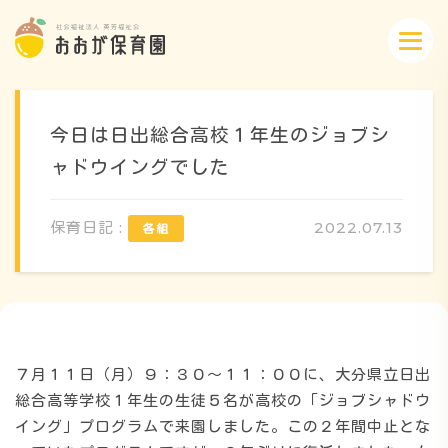
今日は日出総合高校１年生のジョブシ
ャドウイングでした
概要・特色
保育日記 :
2022.07.13
方針・カリキュラム
1日のスケジュール
７月１１日（月）９：３０～１１：００に、大分県立日出
総合高等学校１年生の生徒５名が高校の「ジョブシャドウ
イング」プログラムで来園しました。この２年間中止とな
年間行事