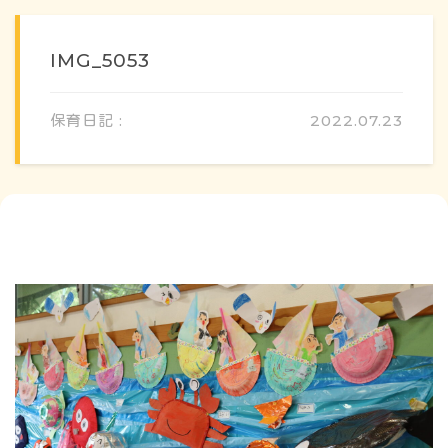
IMG_5053
保育日記 :
2022.07.23
概要・特色
方針・カリキュラム
1日のスケジュール
年間行事