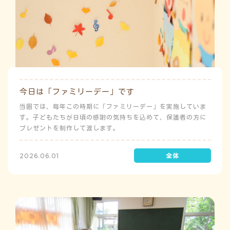
今日は「ファミリーデー」です
当園では、毎年この時期に「ファミリーデー」を実施していま
す。子どもたちが日頃の感謝の気持ちを込めて、保護者の方に
プレゼントを制作して渡します。
2026.06.01
う
ゅ
ち
み
こ
み
よ