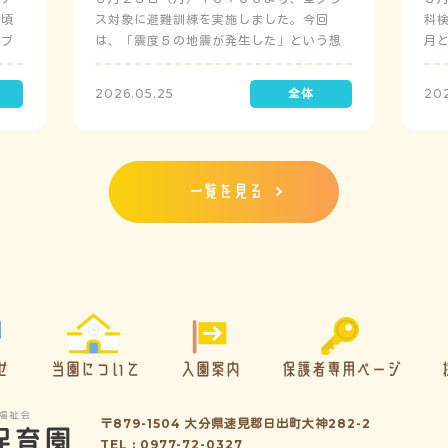
日頃
ス対象に避難訓練を実施しました。今回
科
にプ
は、「震度５の地震が発生した」という想
月
定で実施し、園児たちが職員の指示に従い
検
訓練に取り組みました。前庭（駐車場）に
2026.05.25
20
全体集合をして人数確認をした後、各クラ
スに戻り、主担任が防災関係の講話をしま
した。 ※当園は、地震発生時は敷地内に避
難することを想定（敷地面積が広いため）
しており、地震時の避難対応マニュアルの
一覧を見る
作成を行政より免除されています。また、
標高・地形の関係から、津波（水害）時の
避難対応マニュアルの作成も免除されてい
ます。災害が発生した場合は、自園の敷地
内で避難が完了します。
せ
当園について
入園案内
保護者専用ページ
〒879-1504 大分県速見郡日出町大神282-2
TEL : 0977-72-0327