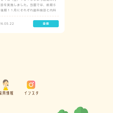
検診を実施しました。当園では、前期５
と後期１１月にそれぞれ歯科検診と内科
診を実施しています。
26.05.22
採用情報
インスタ