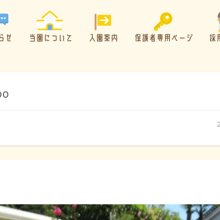
らせ
当園について
入園案内
保護者専用ページ
採
00
概要・特色
方針・カリキュラム
1日のスケジュール