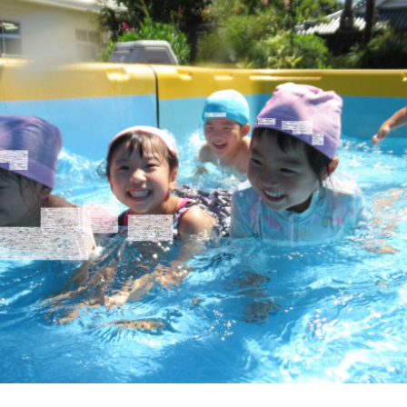
年間行事
施設の紹介
情報公開
よ
み
こ
う
み
ゅ
ち