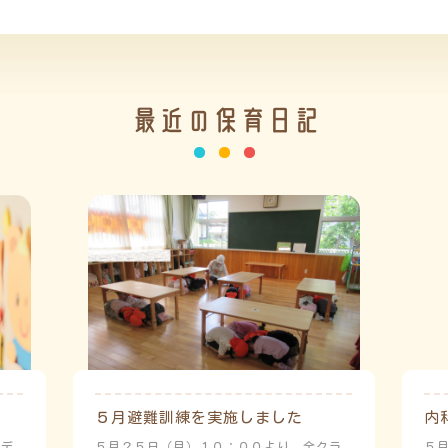
最近の保育日記
５月避難訓練を実施しました
内
ーデ
５月２５日（月）１０：００より、全クラ
５