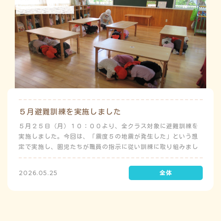
５月避難訓練を実施しました
５月２５日（月）１０：００より、全クラス対象に避難訓練を
実施しました。今回は、「震度５の地震が発生した」という想
定で実施し、園児たちが職員の指示に従い訓練に取り組みまし
た。前庭（駐車場）に全体集合をして人数確認をした後、各ク
ラスに戻り、主担任が防災関係の講話をしました。 ※当園は、
2026.05.25
地震発生時は敷地内に避難することを想定（敷地面積が広いた
め）しており、地震時の避難対応マニュアルの作成を行政より
免除されています。また、標高・地形の関係から、津波（水
害）時の避難対応マニュアルの作成も免除されています。災害
が発生した場合は、自園の敷地内で避難が完了します。