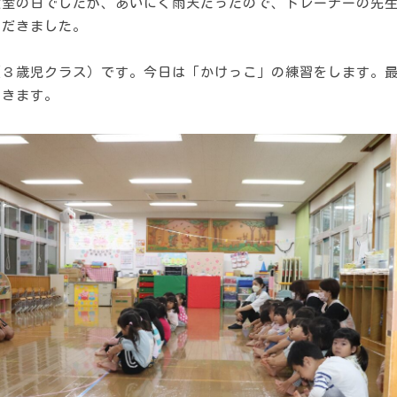
教室の日でしたが、あいにく雨天だったので、トレーナーの先
ただきました。
年間行事
（３歳児クラス）です。今日は「かけっこ」の練習をします。
聞きます。
施設の紹介
情報公開