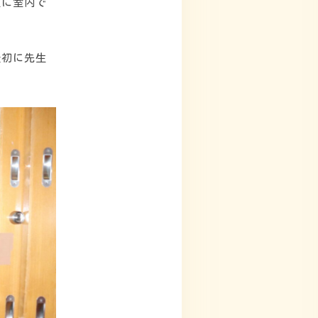
生に室内で
最初に先生