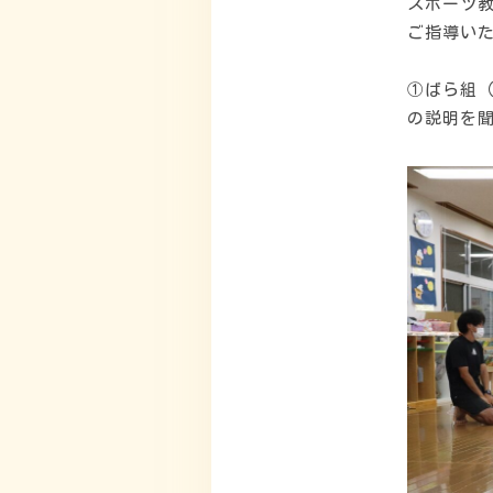
スポーツ
ご指導い
①ばら組
の説明を