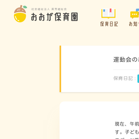
保育日記
お知
運動会の
保育日記 :
現在、午
す。子ど