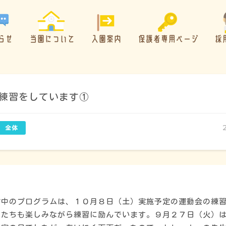
らせ
当園について
入園案内
保護者専用ページ
採
練習をしています①
概要・特色
方針・カリキュラム
前中のプログラムは、１０月８日（土）実施予定の運動会の練
もたちも楽しみながら練習に励んでいます。９月２７日（火）
1日のスケジュール