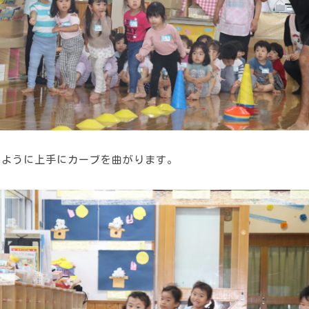
いように上手にカーブを曲がります。
う
ゅ
ち
み
こ
み
よ