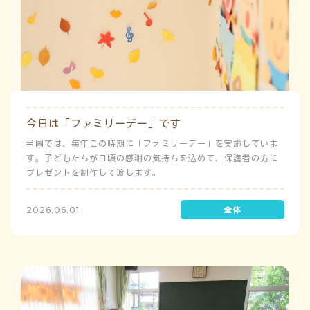
今日は「ファミリーデー」です
当園では、毎年この時期に「ファミリーデー」を実施していま
す。子どもたちが日頃の感謝の気持ちを込めて、保護者の方に
プレゼントを制作して渡します。
2026.06.01
う
ゅ
ち
み
こ
み
よ