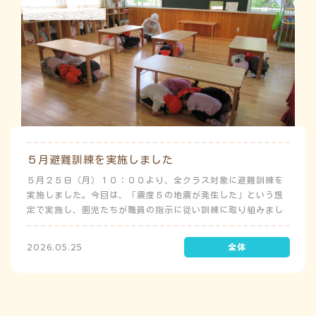
５月避難訓練を実施しました
５月２５日（月）１０：００より、全クラス対象に避難訓練を
実施しました。今回は、「震度５の地震が発生した」という想
定で実施し、園児たちが職員の指示に従い訓練に取り組みまし
た。前庭（駐車場）に全体集合をして人数確認をした後、各ク
ラスに戻り、主担任が防災関係の講話をしました。 ※当園は、
2026.05.25
地震発生時は敷地内に避難することを想定（敷地面積が広いた
め）しており、地震時の避難対応マニュアルの作成を行政より
免除されています。また、標高・地形の関係から、津波（水
害）時の避難対応マニュアルの作成も免除されています。災害
が発生した場合は、自園の敷地内で避難が完了します。