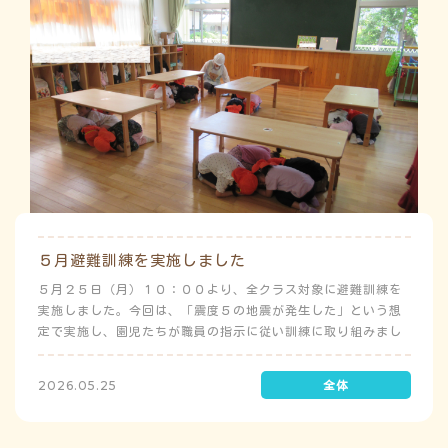
５月避難訓練を実施しました
５月２５日（月）１０：００より、全クラス対象に避難訓練を
実施しました。今回は、「震度５の地震が発生した」という想
定で実施し、園児たちが職員の指示に従い訓練に取り組みまし
た。前庭（駐車場）に全体集合をして人数確認をした後、各ク
ラスに戻り、主担任が防災関係の講話をしました。 ※当園は、
2026.05.25
地震発生時は敷地内に避難することを想定（敷地面積が広いた
め）しており、地震時の避難対応マニュアルの作成を行政より
免除されています。また、標高・地形の関係から、津波（水