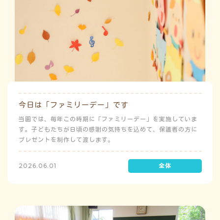
今日は「ファミリーデー」です
当園では、毎年この時期に「ファミリーデー」を実施していま
す。子どもたちが日頃の感謝の気持ちを込めて、保護者の方に
プレゼントを制作して渡します。
2026.06.01
う
ゅ
ち
み
よ
こ
み