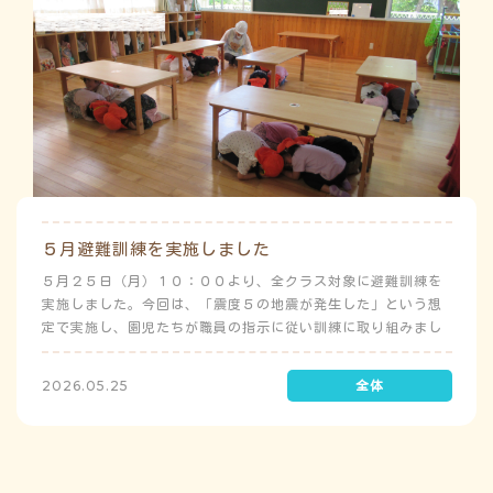
５月避難訓練を実施しました
５月２５日（月）１０：００より、全クラス対象に避難訓練を
実施しました。今回は、「震度５の地震が発生した」という想
定で実施し、園児たちが職員の指示に従い訓練に取り組みまし
た。前庭（駐車場）に全体集合をして人数確認をした後、各ク
ラスに戻り、主担任が防災関係の講話をしました。 ※当園は、
2026.05.25
地震発生時は敷地内に避難することを想定（敷地面積が広いた
め）しており、地震時の避難対応マニュアルの作成を行政より
免除されています。また、標高・地形の関係から、津波（水
害）時の避難対応マニュアルの作成も免除されています。災害
が発生した場合は、自園の敷地内で避難が完了します。