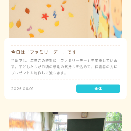
今日は「ファミリーデー」です
当園では、毎年この時期に「ファミリーデー」を実施していま
す。子どもたちが日頃の感謝の気持ちを込めて、保護者の方に
プレゼントを制作して渡します。
2026.06.01
う
ゅ
ち
み
こ
み
よ