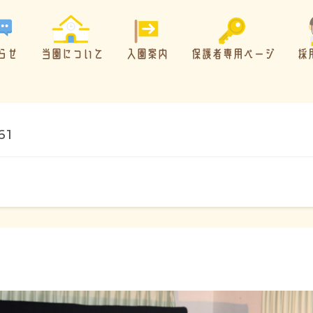
らせ
当園について
入園案内
保護者専用ページ
採
61
概要・特色
方針・カリキュラム
1日のスケジュール