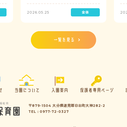
定で実施し、園児たちが職員の指示に従い
検
訓練に取り組みました。前庭（駐車場）に
2026.05.25
20
全体集合をして人数確認をした後、各クラ
スに戻り、主担任が防災関係の講話をしま
した。 ※当園は、地震発生時は敷地内に避
難することを想定（敷地面積が広いため）
しており、地震時の避難対応マニュアルの
一覧を見る
作成を行政より免除されています。また、
標高・地形の関係から、津波（水害）時の
避難対応マニュアルの作成も免除されてい
ます。災害が発生した場合は、自園の敷地
内で避難が完了します。
せ
当園について
入園案内
保護者専用ページ
〒879-1504 大分県速見郡日出町大神282-2
TEL : 0977-72-0327