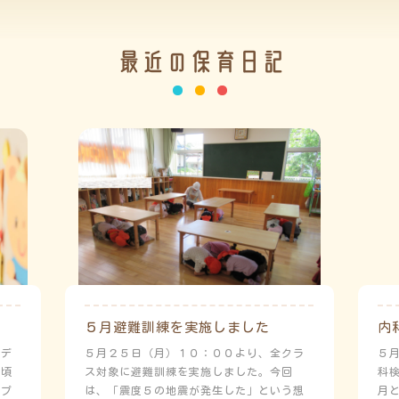
最近の保育日記
５月避難訓練を実施しました
内
ーデ
５月２５日（月）１０：００より、全クラ
５
日頃
ス対象に避難訓練を実施しました。今回
科
にプ
は、「震度５の地震が発生した」という想
月