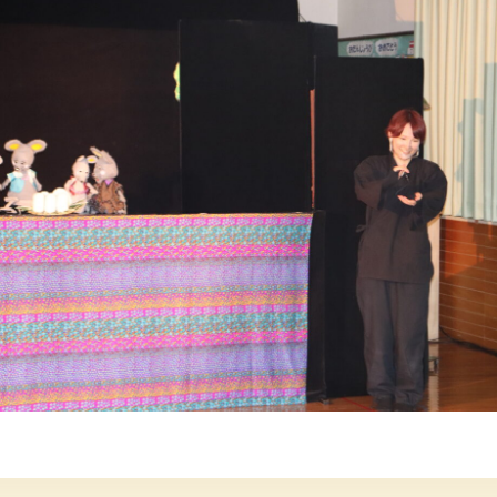
年間行事
施設の紹介
情報公開
う
ゅ
ち
み
こ
み
よ