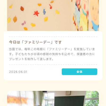
今日は「ファミリーデー」です
当園では、毎年この時期に「ファミリーデー」を実施していま
す。子どもたちが日頃の感謝の気持ちを込めて、保護者の方に
プレゼントを制作して渡します。
2026.06.01
う
ゅ
ち
み
こ
み
よ