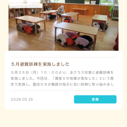
５月避難訓練を実施しました
５月２５日（月）１０：００より、全クラス対象に避難訓練を
実施しました。今回は、「震度５の地震が発生した」という想
定で実施し、園児たちが職員の指示に従い訓練に取り組みまし
た。前庭（駐車場）に全体集合をして人数確認をした後、各ク
ラスに戻り、主担任が防災関係の講話をしました。 ※当園は、
2026.05.25
地震発生時は敷地内に避難することを想定（敷地面積が広いた
め）しており、地震時の避難対応マニュアルの作成を行政より
免除されています。また、標高・地形の関係から、津波（水
害）時の避難対応マニュアルの作成も免除されています。災害
が発生した場合は、自園の敷地内で避難が完了します。