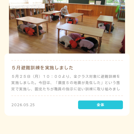
５月避難訓練を実施しました
５月２５日（月）１０：００より、全クラス対象に避難訓練を
実施しました。今回は、「震度５の地震が発生した」という想
定で実施し、園児たちが職員の指示に従い訓練に取り組みまし
た。前庭（駐車場）に全体集合をして人数確認をした後、各ク
ラスに戻り、主担任が防災関係の講話をしました。 ※当園は、
2026.05.25
地震発生時は敷地内に避難することを想定（敷地面積が広いた
め）しており、地震時の避難対応マニュアルの作成を行政より
免除されています。また、標高・地形の関係から、津波（水
害）時の避難対応マニュアルの作成も免除されています。災害
が発生した場合は、自園の敷地内で避難が完了します。