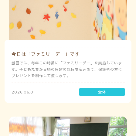
今日は「ファミリーデー」です
当園では、毎年この時期に「ファミリーデー」を実施していま
す。子どもたちが日頃の感謝の気持ちを込めて、保護者の方に
プレゼントを制作して渡します。
2026.06.01
う
ゅ
ち
み
こ
み
よ