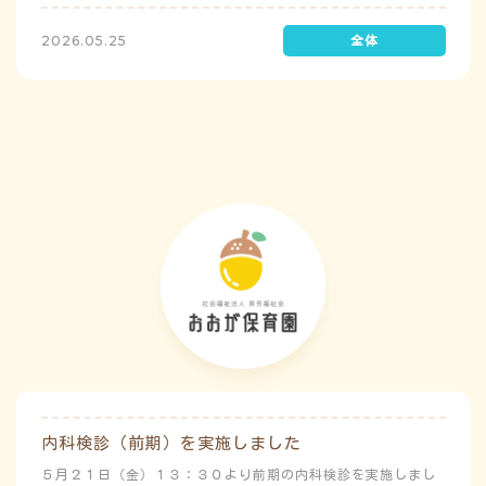
た。前庭（駐車場）に全体集合をして人数確認をした後、各ク
ラスに戻り、主担任が防災関係の講話をしました。 ※当園は、
2026.05.25
地震発生時は敷地内に避難することを想定（敷地面積が広いた
め）しており、地震時の避難対応マニュアルの作成を行政より
免除されています。また、標高・地形の関係から、津波（水
害）時の避難対応マニュアルの作成も免除されています。災害
が発生した場合は、自園の敷地内で避難が完了します。
内科検診（前期）を実施しました
５月２１日（金）１３：３０より前期の内科検診を実施しまし