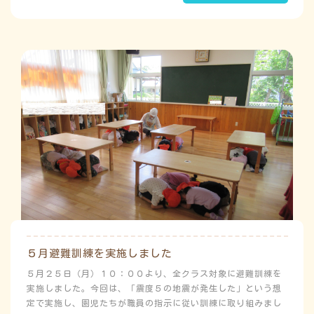
う
ゅ
ち
み
こ
み
よ
５月避難訓練を実施しました
５月２５日（月）１０：００より、全クラス対象に避難訓練を
実施しました。今回は、「震度５の地震が発生した」という想
定で実施し、園児たちが職員の指示に従い訓練に取り組みまし