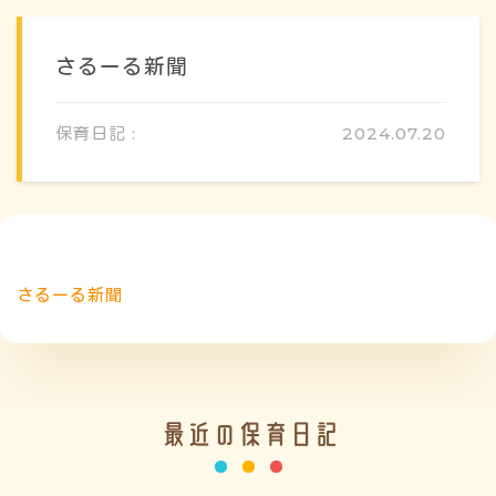
さるーる新聞
保育日記 :
2024.07.20
概要・特色
さるーる新聞
方針・カリキュラム
1日のスケジュール
最近の保育日記
年間行事