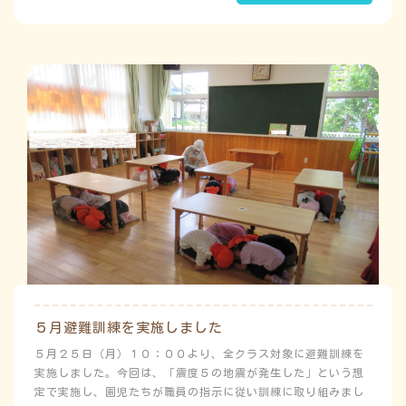
よ
み
こ
う
ゅ
ち
み
５月避難訓練を実施しました
５月２５日（月）１０：００より、全クラス対象に避難訓練を
実施しました。今回は、「震度５の地震が発生した」という想
定で実施し、園児たちが職員の指示に従い訓練に取り組みまし