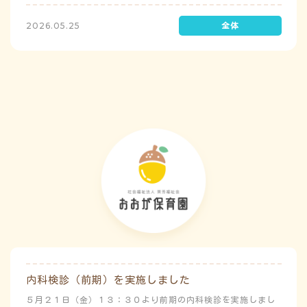
た。前庭（駐車場）に全体集合をして人数確認をした後、各ク
ラスに戻り、主担任が防災関係の講話をしました。 ※当園は、
2026.05.25
地震発生時は敷地内に避難することを想定（敷地面積が広いた
め）しており、地震時の避難対応マニュアルの作成を行政より
免除されています。また、標高・地形の関係から、津波（水
害）時の避難対応マニュアルの作成も免除されています。災害
が発生した場合は、自園の敷地内で避難が完了します。
内科検診（前期）を実施しました
５月２１日（金）１３：３０より前期の内科検診を実施しまし