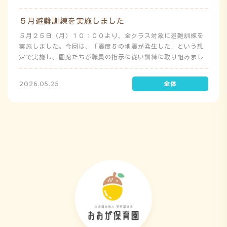
５月避難訓練を実施しました
５月２５日（月）１０：００より、全クラス対象に避難訓練を
実施しました。今回は、「震度５の地震が発生した」という想
定で実施し、園児たちが職員の指示に従い訓練に取り組みまし
た。前庭（駐車場）に全体集合をして人数確認をした後、各ク
ラスに戻り、主担任が防災関係の講話をしました。 ※当園は、
2026.05.25
地震発生時は敷地内に避難することを想定（敷地面積が広いた
め）しており、地震時の避難対応マニュアルの作成を行政より
免除されています。また、標高・地形の関係から、津波（水
害）時の避難対応マニュアルの作成も免除されています。災害
が発生した場合は、自園の敷地内で避難が完了します。