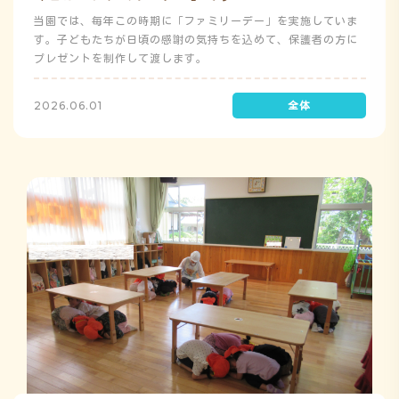
当園では、毎年この時期に「ファミリーデー」を実施していま
す。子どもたちが日頃の感謝の気持ちを込めて、保護者の方に
プレゼントを制作して渡します。
2026.06.01
う
ゅ
ち
み
こ
み
よ