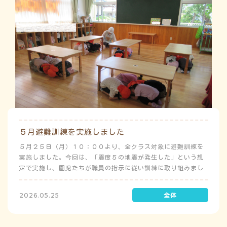
５月避難訓練を実施しました
５月２５日（月）１０：００より、全クラス対象に避難訓練を
実施しました。今回は、「震度５の地震が発生した」という想
定で実施し、園児たちが職員の指示に従い訓練に取り組みまし
た。前庭（駐車場）に全体集合をして人数確認をした後、各ク
ラスに戻り、主担任が防災関係の講話をしました。 ※当園は、
2026.05.25
地震発生時は敷地内に避難することを想定（敷地面積が広いた
め）しており、地震時の避難対応マニュアルの作成を行政より
免除されています。また、標高・地形の関係から、津波（水