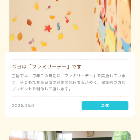
今日は「ファミリーデー」です
当園では、毎年この時期に「ファミリーデー」を実施していま
す。子どもたちが日頃の感謝の気持ちを込めて、保護者の方に
プレゼントを制作して渡します。
2026.06.01
よ
う
ゅ
ち
み
み
こ