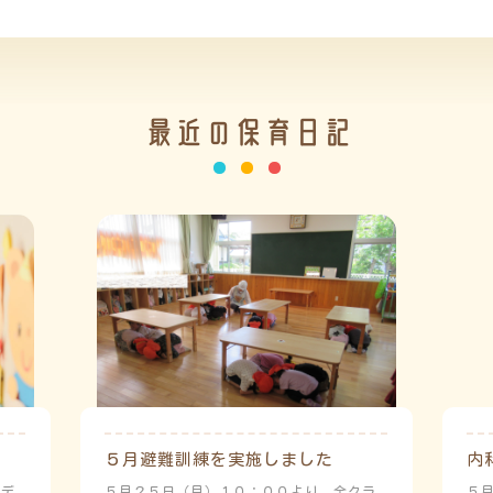
最近の保育日記
５月避難訓練を実施しました
内
ーデ
５月２５日（月）１０：００より、全クラ
５