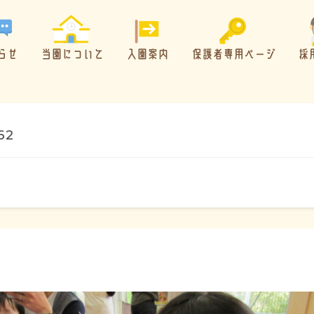
らせ
当園について
入園案内
保護者専用ページ
採
62
概要・特色
方針・カリキュラム
1日のスケジュール