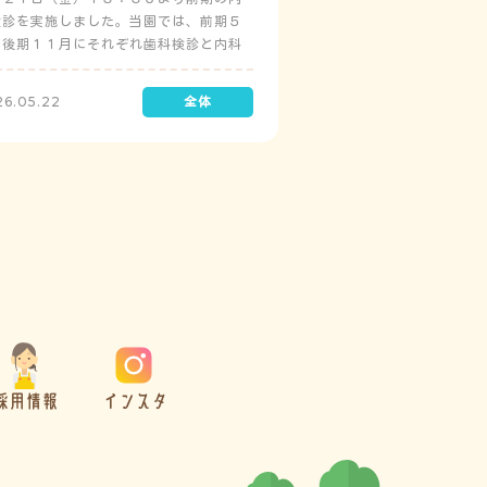
検診を実施しました。当園では、前期５
と後期１１月にそれぞれ歯科検診と内科
診を実施しています。
26.05.22
採用情報
インスタ