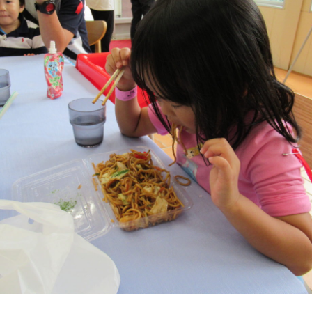
年間行事
施設の紹介
情報公開
よ
う
ゅ
み
ち
み
こ