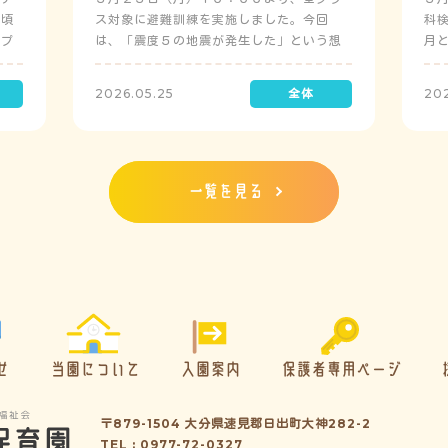
日頃
ス対象に避難訓練を実施しました。今回
科
にプ
は、「震度５の地震が発生した」という想
月
定で実施し、園児たちが職員の指示に従い
検
訓練に取り組みました。前庭（駐車場）に
2026.05.25
20
全体集合をして人数確認をした後、各クラ
スに戻り、主担任が防災関係の講話をしま
した。 ※当園は、地震発生時は敷地内に避
難することを想定（敷地面積が広いため）
しており、地震時の避難対応マニュアルの
一覧を見る
作成を行政より免除されています。また、
標高・地形の関係から、津波（水害）時の
避難対応マニュアルの作成も免除されてい
ます。災害が発生した場合は、自園の敷地
内で避難が完了します。
せ
当園について
入園案内
保護者専用ページ
〒879-1504 大分県速見郡日出町大神282-2
TEL : 0977-72-0327