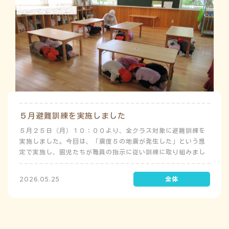
５月避難訓練を実施しました
５月２５日（月）１０：００より、全クラス対象に避難訓練を
実施しました。今回は、「震度５の地震が発生した」という想
定で実施し、園児たちが職員の指示に従い訓練に取り組みまし
た。前庭（駐車場）に全体集合をして人数確認をした後、各ク
ラスに戻り、主担任が防災関係の講話をしました。 ※当園は、
2026.05.25
地震発生時は敷地内に避難することを想定（敷地面積が広いた
め）しており、地震時の避難対応マニュアルの作成を行政より
免除されています。また、標高・地形の関係から、津波（水
害）時の避難対応マニュアルの作成も免除されています。災害
が発生した場合は、自園の敷地内で避難が完了します。