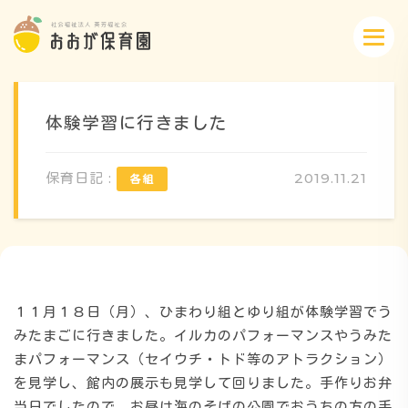
体験学習に行きました
保育日記 :
2019.11.21
概要・特色
方針・カリキュラム
１１月１８日（月）、ひまわり組とゆり組が体験学習でう
1日のスケジュール
みたまごに行きました。イルカのパフォーマンスやうみた
まパフォーマンス（セイウチ・トド等のアトラクション）
を見学し、館内の展示も見学して回りました。手作りお弁
年間行事
当日でしたので、お昼は海のそばの公園でおうちの方の手