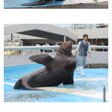
う
ゅ
ち
み
こ
み
よ