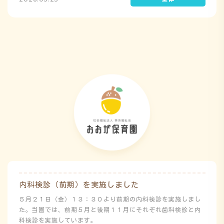
地震発生時は敷地内に避難することを想定（敷地面積が広いた
め）しており、地震時の避難対応マニュアルの作成を行政より
免除されています。また、標高・地形の関係から、津波（水
害）時の避難対応マニュアルの作成も免除されています。災害
が発生した場合は、自園の敷地内で避難が完了します。
内科検診（前期）を実施しました
５月２１日（金）１３：３０より前期の内科検診を実施しまし
た。当園では、前期５月と後期１１月にそれぞれ歯科検診と内
科検診を実施しています。