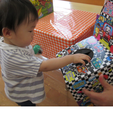
年間行事
施設の紹介
情報公開
う
ゅ
ち
み
こ
み
よ