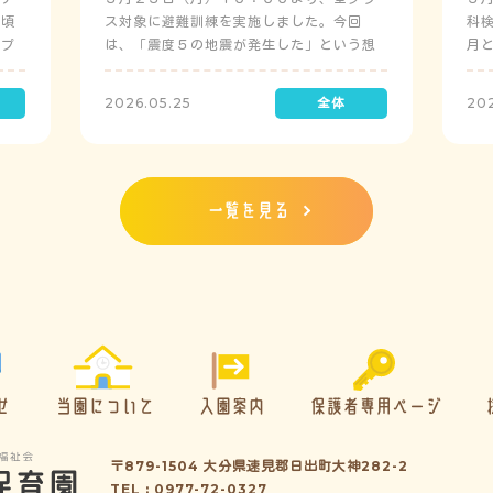
日頃
ス対象に避難訓練を実施しました。今回
科
にプ
は、「震度５の地震が発生した」という想
月
定で実施し、園児たちが職員の指示に従い
検
訓練に取り組みました。前庭（駐車場）に
2026.05.25
20
全体集合をして人数確認をした後、各クラ
スに戻り、主担任が防災関係の講話をしま
した。 ※当園は、地震発生時は敷地内に避
難することを想定（敷地面積が広いため）
しており、地震時の避難対応マニュアルの
一覧を見る
作成を行政より免除されています。また、
標高・地形の関係から、津波（水害）時の
避難対応マニュアルの作成も免除されてい
ます。災害が発生した場合は、自園の敷地
内で避難が完了します。
せ
当園について
入園案内
保護者専用ページ
〒879-1504 大分県速見郡日出町大神282-2
TEL : 0977-72-0327