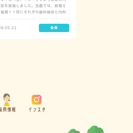
検診を実施しました。当園では、前期５
と後期１１月にそれぞれ歯科検診と内科
診を実施しています。
26.05.22
採用情報
インスタ