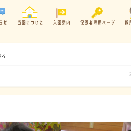
らせ
当園について
入園案内
保護者専用ページ
採
24
概要・特色
方針・カリキュラム
1日のスケジュール