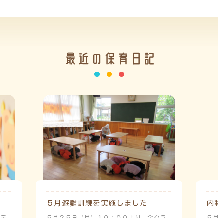
最近の保育日記
５月避難訓練を実施しました
内
ーデ
５月２５日（月）１０：００より、全クラ
５