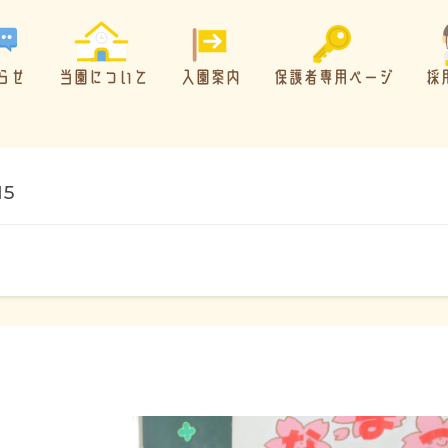
らせ
当園について
入園案内
保護者専用ページ
採
15
概要・特色
方針・カリキュラム
1日のスケジュール