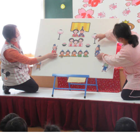
年間行事
施設の紹介
情報公開
う
ゅ
ち
み
こ
み
よ