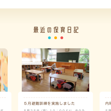
最近の保育日記
５月避難訓練を実施しました
内
ーデ
５月２５日（月）１０：００より、全クラ
５