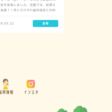
検診を実施しました。当園では、前期５
と後期１１月にそれぞれ歯科検診と内科
診を実施しています。
26.05.22
採用情報
インスタ