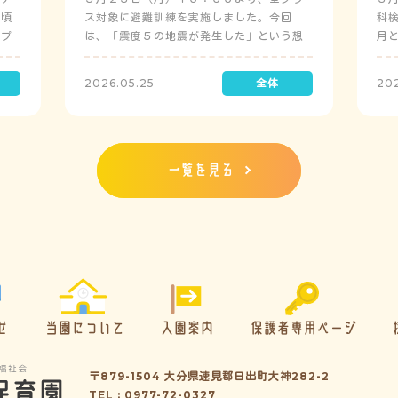
日頃
ス対象に避難訓練を実施しました。今回
科
にプ
は、「震度５の地震が発生した」という想
月
定で実施し、園児たちが職員の指示に従い
検
訓練に取り組みました。前庭（駐車場）に
2026.05.25
20
全体集合をして人数確認をした後、各クラ
スに戻り、主担任が防災関係の講話をしま
した。 ※当園は、地震発生時は敷地内に避
難することを想定（敷地面積が広いため）
しており、地震時の避難対応マニュアルの
一覧を見る
作成を行政より免除されています。また、
標高・地形の関係から、津波（水害）時の
避難対応マニュアルの作成も免除されてい
ます。災害が発生した場合は、自園の敷地
内で避難が完了します。
せ
当園について
入園案内
保護者専用ページ
〒879-1504 大分県速見郡日出町大神282-2
TEL : 0977-72-0327