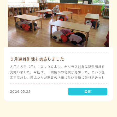
５月避難訓練を実施しました
５月２５日（月）１０：００より、全クラス対象に避難訓練を
実施しました。今回は、「震度５の地震が発生した」という想
定で実施し、園児たちが職員の指示に従い訓練に取り組みまし
た。前庭（駐車場）に全体集合をして人数確認をした後、各ク
ラスに戻り、主担任が防災関係の講話をしました。 ※当園は、
2026.05.25
地震発生時は敷地内に避難することを想定（敷地面積が広いた
め）しており、地震時の避難対応マニュアルの作成を行政より
免除されています。また、標高・地形の関係から、津波（水
害）時の避難対応マニュアルの作成も免除されています。災害
が発生した場合は、自園の敷地内で避難が完了します。