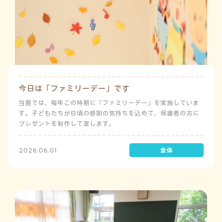
今日は「ファミリーデー」です
当園では、毎年この時期に「ファミリーデー」を実施していま
す。子どもたちが日頃の感謝の気持ちを込めて、保護者の方に
プレゼントを制作して渡します。
2026.06.01
う
ゅ
ち
み
こ
み
よ