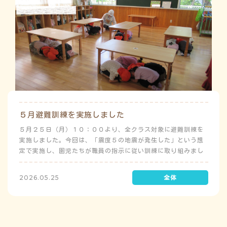
５月避難訓練を実施しました
５月２５日（月）１０：００より、全クラス対象に避難訓練を
実施しました。今回は、「震度５の地震が発生した」という想
定で実施し、園児たちが職員の指示に従い訓練に取り組みまし
た。前庭（駐車場）に全体集合をして人数確認をした後、各ク
ラスに戻り、主担任が防災関係の講話をしました。 ※当園は、
2026.05.25
地震発生時は敷地内に避難することを想定（敷地面積が広いた
め）しており、地震時の避難対応マニュアルの作成を行政より
免除されています。また、標高・地形の関係から、津波（水
害）時の避難対応マニュアルの作成も免除されています。災害
が発生した場合は、自園の敷地内で避難が完了します。