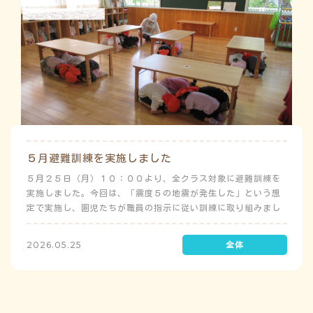
５月避難訓練を実施しました
５月２５日（月）１０：００より、全クラス対象に避難訓練を
実施しました。今回は、「震度５の地震が発生した」という想
定で実施し、園児たちが職員の指示に従い訓練に取り組みまし
た。前庭（駐車場）に全体集合をして人数確認をした後、各ク
ラスに戻り、主担任が防災関係の講話をしました。 ※当園は、
2026.05.25
地震発生時は敷地内に避難することを想定（敷地面積が広いた
め）しており、地震時の避難対応マニュアルの作成を行政より
免除されています。また、標高・地形の関係から、津波（水
害）時の避難対応マニュアルの作成も免除されています。災害
が発生した場合は、自園の敷地内で避難が完了します。