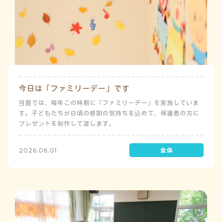
今日は「ファミリーデー」です
当園では、毎年この時期に「ファミリーデー」を実施していま
す。子どもたちが日頃の感謝の気持ちを込めて、保護者の方に
プレゼントを制作して渡します。
2026.06.01
う
ゅ
ち
み
こ
み
よ