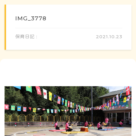
IMG_3778
保育日記 :
2021.10.23
概要・特色
方針・カリキュラム
1日のスケジュール
年間行事