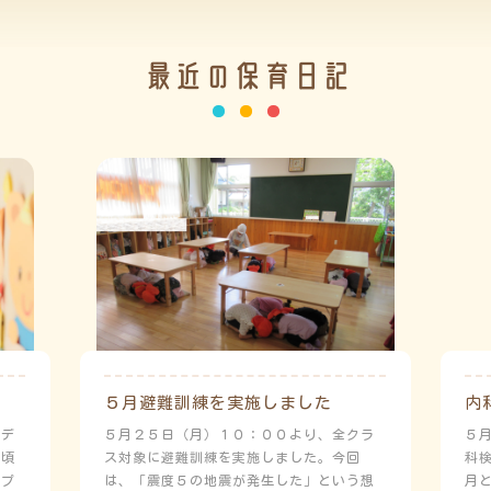
最近の保育日記
５月避難訓練を実施しました
内
ーデ
５月２５日（月）１０：００より、全クラ
５
日頃
ス対象に避難訓練を実施しました。今回
科
にプ
は、「震度５の地震が発生した」という想
月