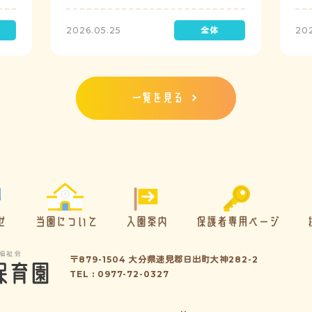
定で実施し、園児たちが職員の指示に従い
検
訓練に取り組みました。前庭（駐車場）に
2026.05.25
20
全体集合をして人数確認をした後、各クラ
スに戻り、主担任が防災関係の講話をしま
した。 ※当園は、地震発生時は敷地内に避
難することを想定（敷地面積が広いため）
しており、地震時の避難対応マニュアルの
一覧を見る
作成を行政より免除されています。また、
標高・地形の関係から、津波（水害）時の
避難対応マニュアルの作成も免除されてい
ます。災害が発生した場合は、自園の敷地
内で避難が完了します。
せ
当園について
入園案内
保護者専用ページ
〒879-1504 大分県速見郡日出町大神282-2
TEL : 0977-72-0327