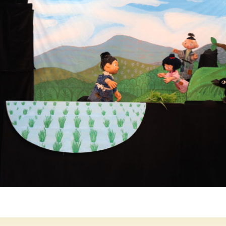
年間行事
施設の紹介
情報公開
う
ゅ
ち
み
こ
み
よ