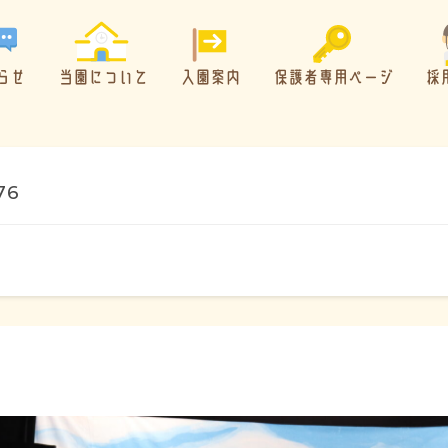
らせ
当園について
入園案内
保護者専用ページ
採
76
概要・特色
方針・カリキュラム
1日のスケジュール