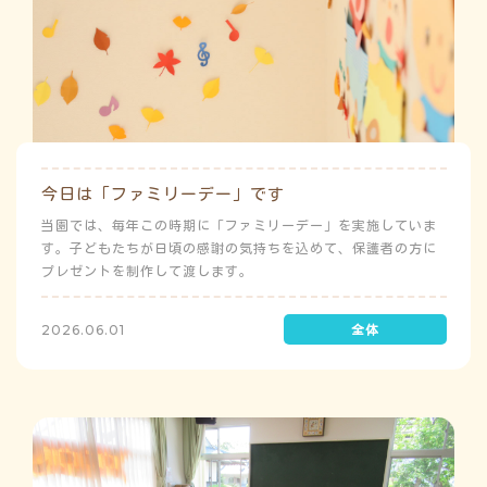
今日は「ファミリーデー」です
当園では、毎年この時期に「ファミリーデー」を実施していま
す。子どもたちが日頃の感謝の気持ちを込めて、保護者の方に
プレゼントを制作して渡します。
2026.06.01
う
ゅ
ち
み
こ
み
よ