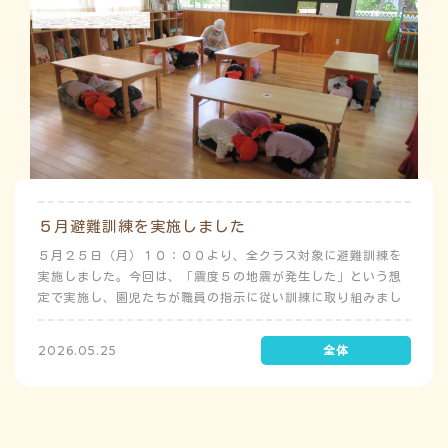
５月避難訓練を実施しました
５月２５日（月）１０：００より、全クラス対象に避難訓練を
実施しました。今回は、「震度５の地震が発生した」という想
定で実施し、園児たちが職員の指示に従い訓練に取り組みまし
た。前庭（駐車場）に全体集合をして人数確認をした後、各ク
ラスに戻り、主担任が防災関係の講話をしました。 ※当園は、
2026.05.25
地震発生時は敷地内に避難することを想定（敷地面積が広いた
め）しており、地震時の避難対応マニュアルの作成を行政より
免除されています。また、標高・地形の関係から、津波（水
害）時の避難対応マニュアルの作成も免除されています。災害
が発生した場合は、自園の敷地内で避難が完了します。