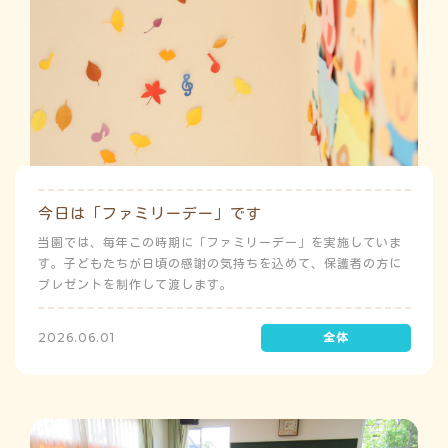
今日は「ファミリーデー」です
当園では、毎年この時期に「ファミリーデー」を実施していま
す。子どもたちが日頃の感謝の気持ちを込めて、保護者の方に
プレゼントを制作して渡します。
2026.06.01
よ
み
こ
み
ち
ゅ
う