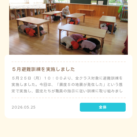
５月避難訓練を実施しました
５月２５日（月）１０：００より、全クラス対象に避難訓練を
実施しました。今回は、「震度５の地震が発生した」という想
定で実施し、園児たちが職員の指示に従い訓練に取り組みまし
た。前庭（駐車場）に全体集合をして人数確認をした後、各ク
ラスに戻り、主担任が防災関係の講話をしました。 ※当園は、
2026.05.25
地震発生時は敷地内に避難することを想定（敷地面積が広いた
め）しており、地震時の避難対応マニュアルの作成を行政より
免除されています。また、標高・地形の関係から、津波（水
害）時の避難対応マニュアルの作成も免除されています。災害
が発生した場合は、自園の敷地内で避難が完了します。