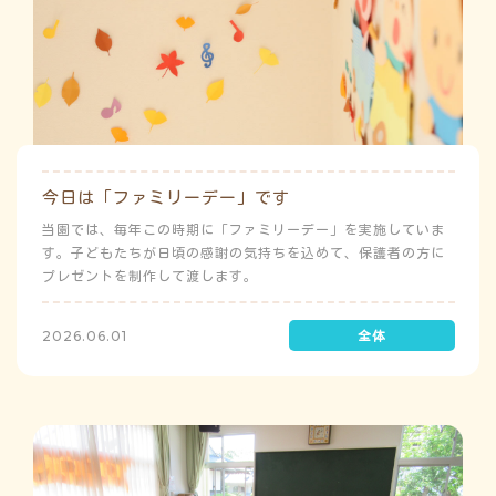
今日は「ファミリーデー」です
当園では、毎年この時期に「ファミリーデー」を実施していま
す。子どもたちが日頃の感謝の気持ちを込めて、保護者の方に
プレゼントを制作して渡します。
2026.06.01
う
ゅ
ち
み
こ
み
よ