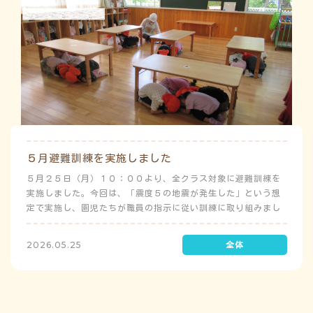
５月避難訓練を実施しました
５月２５日（月）１０：００より、全クラス対象に避難訓練を
実施しました。今回は、「震度５の地震が発生した」という想
定で実施し、園児たちが職員の指示に従い訓練に取り組みまし
た。前庭（駐車場）に全体集合をして人数確認をした後、各ク
ラスに戻り、主担任が防災関係の講話をしました。 ※当園は、
2026.05.25
地震発生時は敷地内に避難することを想定（敷地面積が広いた
め）しており、地震時の避難対応マニュアルの作成を行政より
免除されています。また、標高・地形の関係から、津波（水
害）時の避難対応マニュアルの作成も免除されています。災害
が発生した場合は、自園の敷地内で避難が完了します。