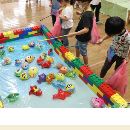
年間行事
施設の紹介
情報公開
う
ゅ
ち
み
こ
み
よ