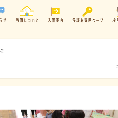
らせ
当園について
入園案内
保護者専用ページ
採
52
概要・特色
方針・カリキュラム
1日のスケジュール