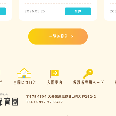
定で実施し、園児たちが職員の指示に従い
検
訓練に取り組みました。前庭（駐車場）に
2026.05.25
20
全体集合をして人数確認をした後、各クラ
スに戻り、主担任が防災関係の講話をしま
した。 ※当園は、地震発生時は敷地内に避
難することを想定（敷地面積が広いため）
しており、地震時の避難対応マニュアルの
一覧を見る
作成を行政より免除されています。また、
標高・地形の関係から、津波（水害）時の
避難対応マニュアルの作成も免除されてい
ます。災害が発生した場合は、自園の敷地
内で避難が完了します。
せ
当園について
入園案内
保護者専用ページ
〒879-1504 大分県速見郡日出町大神282-2
TEL : 0977-72-0327