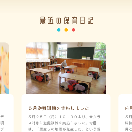
最近の保育日記
５月避難訓練を実施しました
内
ーデ
５月２５日（月）１０：００より、全クラ
５
日頃
ス対象に避難訓練を実施しました。今回
科
にプ
は、「震度５の地震が発生した」という想
月