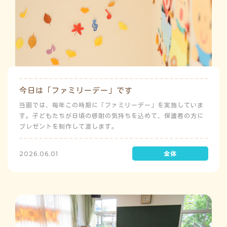
今日は「ファミリーデー」です
当園では、毎年この時期に「ファミリーデー」を実施していま
す。子どもたちが日頃の感謝の気持ちを込めて、保護者の方に
プレゼントを制作して渡します。
2026.06.01
う
ゅ
ち
み
こ
み
よ