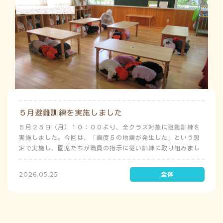
５月避難訓練を実施しました
５月２５日（月）１０：００より、全クラス対象に避難訓練を
実施しました。今回は、「震度５の地震が発生した」という想
定で実施し、園児たちが職員の指示に従い訓練に取り組みまし
た。前庭（駐車場）に全体集合をして人数確認をした後、各ク
ラスに戻り、主担任が防災関係の講話をしました。 ※当園は、
2026.05.25
地震発生時は敷地内に避難することを想定（敷地面積が広いた
め）しており、地震時の避難対応マニュアルの作成を行政より
免除されています。また、標高・地形の関係から、津波（水
害）時の避難対応マニュアルの作成も免除されています。災害
が発生した場合は、自園の敷地内で避難が完了します。