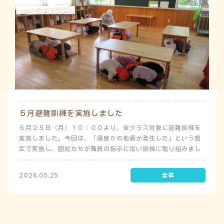
５月避難訓練を実施しました
５月２５日（月）１０：００より、全クラス対象に避難訓練を
実施しました。今回は、「震度５の地震が発生した」という想
定で実施し、園児たちが職員の指示に従い訓練に取り組みまし
た。前庭（駐車場）に全体集合をして人数確認をした後、各ク
ラスに戻り、主担任が防災関係の講話をしました。 ※当園は、
2026.05.25
地震発生時は敷地内に避難することを想定（敷地面積が広いた
め）しており、地震時の避難対応マニュアルの作成を行政より
免除されています。また、標高・地形の関係から、津波（水
害）時の避難対応マニュアルの作成も免除されています。災害
が発生した場合は、自園の敷地内で避難が完了します。