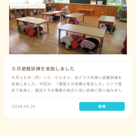
５月避難訓練を実施しました
５月２５日（月）１０：００より、全クラス対象に避難訓練を
実施しました。今回は、「震度５の地震が発生した」という想
定で実施し、園児たちが職員の指示に従い訓練に取り組みまし
た。前庭（駐車場）に全体集合をして人数確認をした後、各ク
ラスに戻り、主担任が防災関係の講話をしました。 ※当園は、
2026.05.25
地震発生時は敷地内に避難することを想定（敷地面積が広いた
め）しており、地震時の避難対応マニュアルの作成を行政より
免除されています。また、標高・地形の関係から、津波（水
害）時の避難対応マニュアルの作成も免除されています。災害
が発生した場合は、自園の敷地内で避難が完了します。