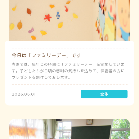
今日は「ファミリーデー」です
当園では、毎年この時期に「ファミリーデー」を実施していま
す。子どもたちが日頃の感謝の気持ちを込めて、保護者の方に
プレゼントを制作して渡します。
2026.06.01
う
ゅ
ち
み
こ
み
よ