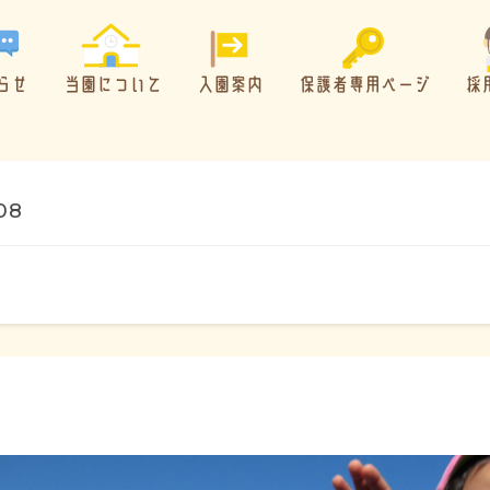
らせ
当園について
入園案内
保護者専用ページ
採
08
概要・特色
方針・カリキュラム
1日のスケジュール