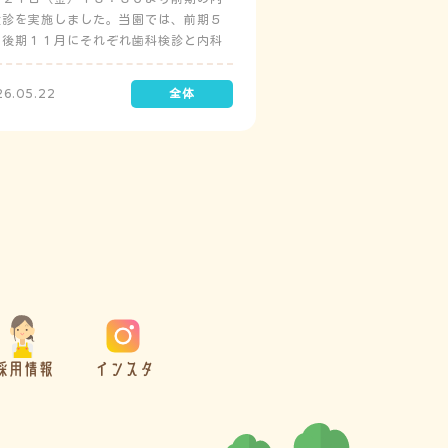
検診を実施しました。当園では、前期５
と後期１１月にそれぞれ歯科検診と内科
診を実施しています。
26.05.22
採用情報
インスタ