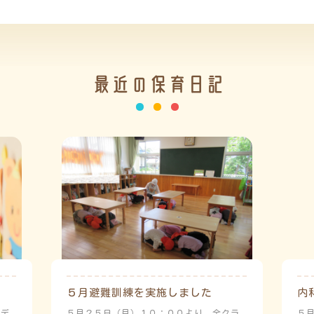
最近の保育日記
５月避難訓練を実施しました
内
ーデ
５月２５日（月）１０：００より、全クラ
５