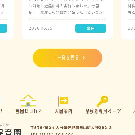
日頃
ス対象に避難訓練を実施しました。今回
科
にプ
は、「震度５の地震が発生した」という想
月
定で実施し、園児たちが職員の指示に従い
検
訓練に取り組みました。前庭（駐車場）に
2026.05.25
20
全体集合をして人数確認をした後、各クラ
スに戻り、主担任が防災関係の講話をしま
した。 ※当園は、地震発生時は敷地内に避
難することを想定（敷地面積が広いため）
しており、地震時の避難対応マニュアルの
一覧を見る
作成を行政より免除されています。また、
標高・地形の関係から、津波（水害）時の
避難対応マニュアルの作成も免除されてい
ます。災害が発生した場合は、自園の敷地
内で避難が完了します。
せ
当園について
入園案内
保護者専用ページ
〒879-1504 大分県速見郡日出町大神282-2
TEL : 0977-72-0327