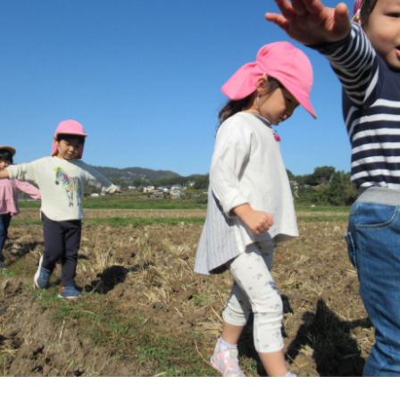
年間行事
施設の紹介
情報公開
う
ゅ
ち
み
こ
み
よ