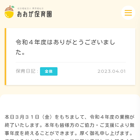
令和４年度はありがとうございまし
た。
概要・特色
保育日記 :
2023.04.01
方針・カリキュラム
1日のスケジュール
本日３月３１日（金）をもちまして、令和４年度の業務が
終了いたします。本年も皆様方のご協力・ご支援により無
事年度を終えることができます。厚く御礼申し上げます。
年間行事