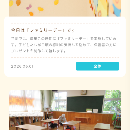
今日は「ファミリーデー」です
当園では、毎年この時期に「ファミリーデー」を実施していま
す。子どもたちが日頃の感謝の気持ちを込めて、保護者の方に
プレゼントを制作して渡します。
2026.06.01
よ
み
う
ゅ
ち
み
こ