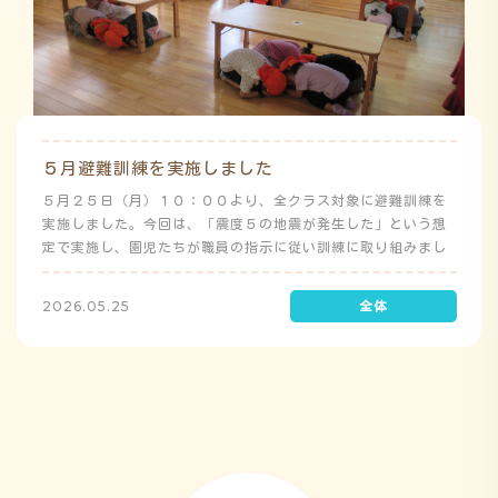
５月避難訓練を実施しました
５月２５日（月）１０：００より、全クラス対象に避難訓練を
実施しました。今回は、「震度５の地震が発生した」という想
定で実施し、園児たちが職員の指示に従い訓練に取り組みまし
た。前庭（駐車場）に全体集合をして人数確認をした後、各ク
ラスに戻り、主担任が防災関係の講話をしました。 ※当園は、
2026.05.25
地震発生時は敷地内に避難することを想定（敷地面積が広いた
め）しており、地震時の避難対応マニュアルの作成を行政より
免除されています。また、標高・地形の関係から、津波（水
害）時の避難対応マニュアルの作成も免除されています。災害
が発生した場合は、自園の敷地内で避難が完了します。