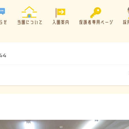
らせ
当園について
入園案内
保護者専用ページ
採
44
概要・特色
方針・カリキュラム
1日のスケジュール