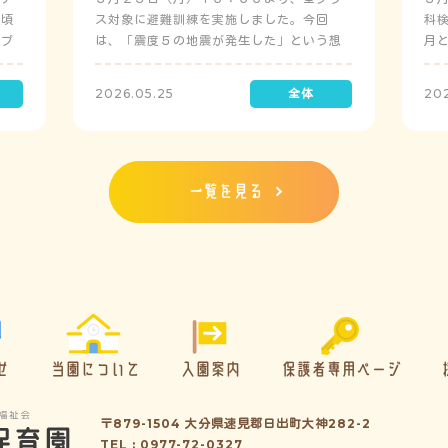
日頃
ス対象に避難訓練を実施しました。今回
科
にプ
は、「震度５の地震が発生した」という想
月
定で実施し、園児たちが職員の指示に従い
検
訓練に取り組みました。前庭（駐車場）に
2026.05.25
20
全体集合をして人数確認をした後、各クラ
スに戻り、主担任が防災関係の講話をしま
した。 ※当園は、地震発生時は敷地内に避
難することを想定（敷地面積が広いため）
しており、地震時の避難対応マニュアルの
一覧を見る
作成を行政より免除されています。また、
標高・地形の関係から、津波（水害）時の
避難対応マニュアルの作成も免除されてい
ます。災害が発生した場合は、自園の敷地
内で避難が完了します。
せ
当園について
入園案内
保護者専用ページ
〒879-1504 大分県速見郡日出町大神282-2
TEL : 0977-72-0327