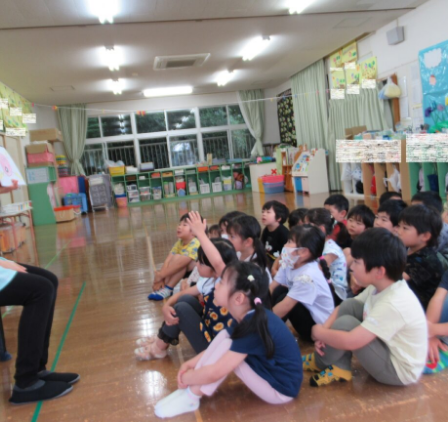
年間行事
施設の紹介
情報公開
よ
み
う
ゅ
ち
み
こ