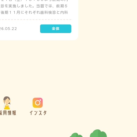
検診を実施しました。当園では、前期５
と後期１１月にそれぞれ歯科検診と内科
診を実施しています。
26.05.22
採用情報
インスタ