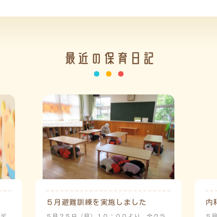
最近の保育日記
５月避難訓練を実施しました
内
ーデ
５月２５日（月）１０：００より、全クラ
５