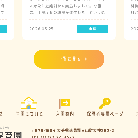
日頃
ス対象に避難訓練を実施しました。今回
科
にプ
は、「震度５の地震が発生した」という想
月
定で実施し、園児たちが職員の指示に従い
検
訓練に取り組みました。前庭（駐車場）に
2026.05.25
20
全体集合をして人数確認をした後、各クラ
スに戻り、主担任が防災関係の講話をしま
した。 ※当園は、地震発生時は敷地内に避
難することを想定（敷地面積が広いため）
しており、地震時の避難対応マニュアルの
一覧を見る
作成を行政より免除されています。また、
標高・地形の関係から、津波（水害）時の
避難対応マニュアルの作成も免除されてい
ます。災害が発生した場合は、自園の敷地
内で避難が完了します。
せ
当園について
入園案内
保護者専用ページ
〒879-1504 大分県速見郡日出町大神282-2
TEL : 0977-72-0327