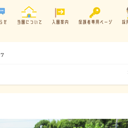
らせ
当園について
入園案内
保護者専用ページ
採
17
概要・特色
方針・カリキュラム
1日のスケジュール