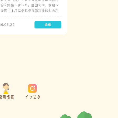
検診を実施しました。当園では、前期５
と後期１１月にそれぞれ歯科検診と内科
診を実施しています。
26.05.22
採用情報
インスタ