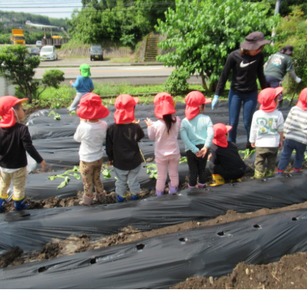
年間行事
施設の紹介
情報公開
う
ゅ
ち
み
こ
み
よ