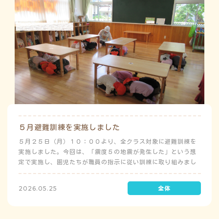
５月避難訓練を実施しました
５月２５日（月）１０：００より、全クラス対象に避難訓練を
実施しました。今回は、「震度５の地震が発生した」という想
定で実施し、園児たちが職員の指示に従い訓練に取り組みまし
た。前庭（駐車場）に全体集合をして人数確認をした後、各ク
ラスに戻り、主担任が防災関係の講話をしました。 ※当園は、
2026.05.25
地震発生時は敷地内に避難することを想定（敷地面積が広いた
め）しており、地震時の避難対応マニュアルの作成を行政より
免除されています。また、標高・地形の関係から、津波（水