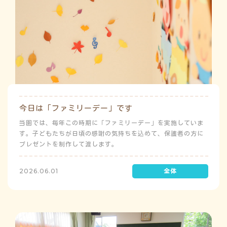
今日は「ファミリーデー」です
当園では、毎年この時期に「ファミリーデー」を実施していま
す。子どもたちが日頃の感謝の気持ちを込めて、保護者の方に
プレゼントを制作して渡します。
2026.06.01
う
ゅ
ち
み
こ
み
よ