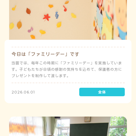
今日は「ファミリーデー」です
当園では、毎年この時期に「ファミリーデー」を実施していま
す。子どもたちが日頃の感謝の気持ちを込めて、保護者の方に
プレゼントを制作して渡します。
2026.06.01
う
ゅ
ち
み
こ
み
よ