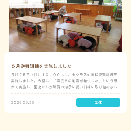
５月避難訓練を実施しました
５月２５日（月）１０：００より、全クラス対象に避難訓練を
実施しました。今回は、「震度５の地震が発生した」という想
定で実施し、園児たちが職員の指示に従い訓練に取り組みまし
た。前庭（駐車場）に全体集合をして人数確認をした後、各ク
ラスに戻り、主担任が防災関係の講話をしました。 ※当園は、
2026.05.25
地震発生時は敷地内に避難することを想定（敷地面積が広いた
め）しており、地震時の避難対応マニュアルの作成を行政より
免除されています。また、標高・地形の関係から、津波（水
害）時の避難対応マニュアルの作成も免除されています。災害
が発生した場合は、自園の敷地内で避難が完了します。