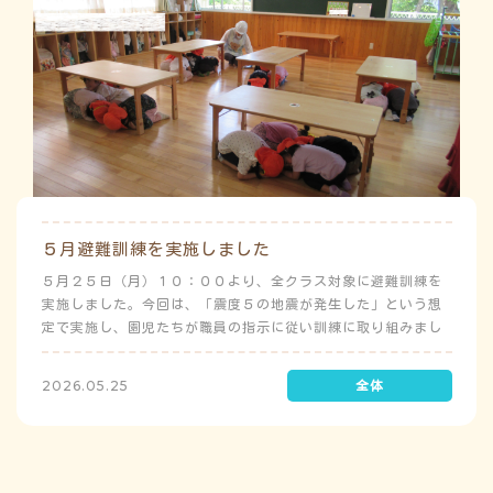
５月避難訓練を実施しました
５月２５日（月）１０：００より、全クラス対象に避難訓練を
実施しました。今回は、「震度５の地震が発生した」という想
定で実施し、園児たちが職員の指示に従い訓練に取り組みまし
た。前庭（駐車場）に全体集合をして人数確認をした後、各ク
ラスに戻り、主担任が防災関係の講話をしました。 ※当園は、
2026.05.25
地震発生時は敷地内に避難することを想定（敷地面積が広いた
め）しており、地震時の避難対応マニュアルの作成を行政より
免除されています。また、標高・地形の関係から、津波（水
害）時の避難対応マニュアルの作成も免除されています。災害
が発生した場合は、自園の敷地内で避難が完了します。