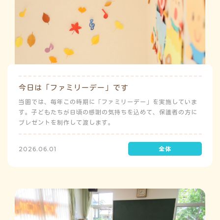
今日は「ファミリーデー」です
当園では、毎年この時期に「ファミリーデー」を実施していま
す。子どもたちが日頃の感謝の気持ちを込めて、保護者の方に
プレゼントを制作して渡します。
2026.06.01
う
ゅ
ち
み
こ
み
よ